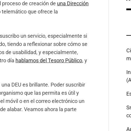
l proceso de creación de
una Dirección
o telemático que ofrece la
suscribo un servicio, especialmente si
ado, tiendo a reflexionar sobre cómo se
C
os de usabilidad, y especialmente,
m
tro día
hablamos del Tesoro Público
, y
I
(
 una DEU es brillante. Poder suscribir
organismo que las permita es útil y
Es
l móvil o en el correo electrónico un
S
 de alabar. Veamos ahora la parte
c
A