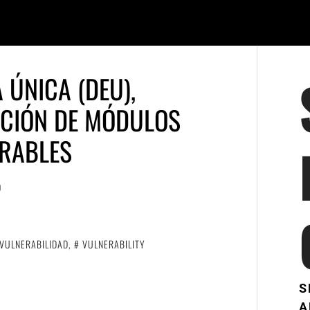
 ÚNICA (DEU),
UCIÓN DE MÓDULOS
ERABLES
O
VULNERABILIDAD
,
VULNERABILITY
S
A