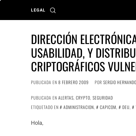
Ir
al
LEGAL
contenido
DIRECCIÓN ELECTRÓNICA
USABILIDAD, Y DISTRIB
CRIPTOGRÁFICOS VULN
PUBLICADA EN
8 FEBRERO 2009
POR
SERGIO HERNAND
PUBLICADA EN
ALERTAS
,
CRYPTO
,
SEGURIDAD
ETIQUETADO EN
ADMINISTRACION
,
CAPICOM
,
DEU
,
Hola,