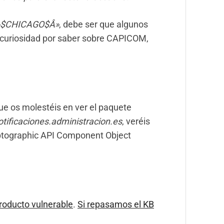
Â»$CHICAGO$Â»
, debe ser que algunos
ne curiosidad por saber sobre CAPICOM,
e os molestéis en ver el paquete
otificaciones.administracion.es
, veréis
ptographic API Component Object
roducto vulnerable
.
Si repasamos el KB