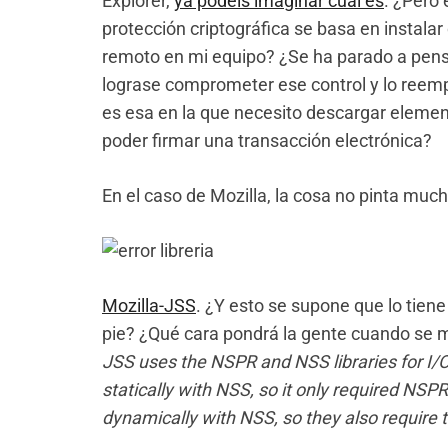
Explorer,
ya podéis imaginar cuál es
. ¿Pero
protección criptográfica se basa en insta
remoto en mi equipo? ¿Se ha parado a pensa
lograse comprometer ese control y lo reem
es esa en la que necesito descargar elemen
poder firmar una transacción electrónica?
En el caso de Mozilla, la cosa no pinta muc
Mozilla-JSS
. ¿Y esto se supone que lo tien
pie? ¿Qué cara pondrá la gente cuando se m
JSS uses the NSPR and NSS libraries for I/O
statically with NSS, so it only required NSPR
dynamically with NSS, so they also require 