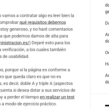
d
g
vamos a contratar algo es leer bien la
 comprobar
qué requisitos debemos
D
estoy generoso, y no haré comentarios
A
n la que podemos darnos de alta para
da
ministracion.es/
) Dejaré esto para los
 verificación, a los cuales también
O
s de usabilidad.
H
porque si la página es conforme a
A
mero que queda claro es que no es
da
 es decir, doble A y triple A (aspectos
uenta si desea dotar a sus servicios de
oy a perder el tiempo
en realizar un test
s a modo de ejercicio práctico.