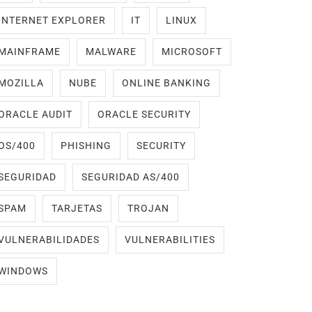
INTERNET EXPLORER
IT
LINUX
MAINFRAME
MALWARE
MICROSOFT
MOZILLA
NUBE
ONLINE BANKING
ORACLE AUDIT
ORACLE SECURITY
OS/400
PHISHING
SECURITY
SEGURIDAD
SEGURIDAD AS/400
SPAM
TARJETAS
TROJAN
VULNERABILIDADES
VULNERABILITIES
WINDOWS