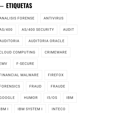
ETIQUETAS
ANALISIS FORENSE
ANTIVIRUS
AS/400
AS/400 SECURITY
AUDIT
AUDITORIA
AUDITORIA ORACLE
CLOUD COMPUTING
CRIMEWARE
EMV
F-SECURE
FINANCIAL MALWARE
FIREFOX
FORENSICS
FRAUD
FRAUDE
GOOGLE
HUMOR
I5/OS
IBM
IBM I
IBM SYSTEM I
INTECO