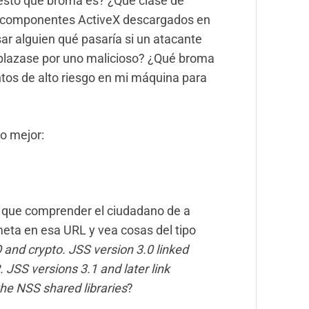
 esto qué broma es? ¿Qué clase de
lar componentes ActiveX descargados en
r alguien qué pasaría si un atacante
plazase por uno malicioso? ¿Qué broma
tos de alto riesgo en mi máquina para
ho mejor:
e que comprender el ciudadano de a
eta en esa URL y vea cosas del tipo
 and crypto. JSS version 3.0 linked
. JSS versions 3.1 and later link
the NSS shared libraries
?