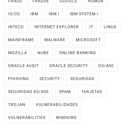
FRAUD
FRAUDE
GOOGLE
HUMOR
I5/OS
IBM
IBM I
IBM SYSTEM I
INTECO
INTERNET EXPLORER
IT
LINUX
MAINFRAME
MALWARE
MICROSOFT
MOZILLA
NUBE
ONLINE BANKING
ORACLE AUDIT
ORACLE SECURITY
OS/400
PHISHING
SECURITY
SEGURIDAD
SEGURIDAD AS/400
SPAM
TARJETAS
TROJAN
VULNERABILIDADES
VULNERABILITIES
WINDOWS