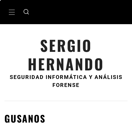
Ir
al
MenÃº
contenido
principal
SERGIO
HERNANDO
SEGURIDAD INFORMÁTICA Y ANÁLISIS
FORENSE
GUSANOS