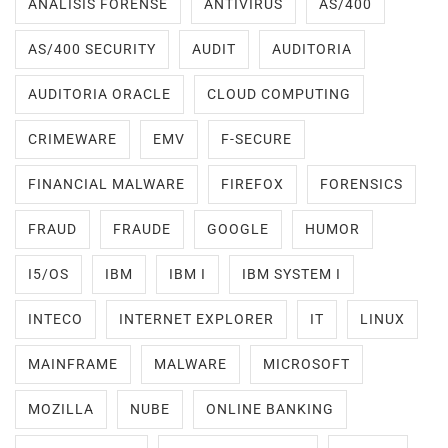
ANALISIS FORENSE
ANTIVIRUS
AS/400
AS/400 SECURITY
AUDIT
AUDITORIA
AUDITORIA ORACLE
CLOUD COMPUTING
CRIMEWARE
EMV
F-SECURE
FINANCIAL MALWARE
FIREFOX
FORENSICS
FRAUD
FRAUDE
GOOGLE
HUMOR
I5/OS
IBM
IBM I
IBM SYSTEM I
INTECO
INTERNET EXPLORER
IT
LINUX
MAINFRAME
MALWARE
MICROSOFT
MOZILLA
NUBE
ONLINE BANKING