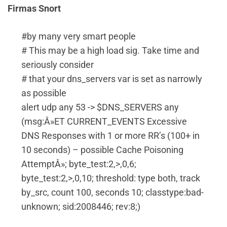
Firmas Snort
#by many very smart people
# This may be a high load sig. Take time and
seriously consider
# that your dns_servers var is set as narrowly
as possible
alert udp any 53 -> $DNS_SERVERS any
(msg:Â»ET CURRENT_EVENTS Excessive
DNS Responses with 1 or more RR’s (100+ in
10 seconds) – possible Cache Poisoning
AttemptÂ»; byte_test:2,>,0,6;
byte_test:2,>,0,10; threshold: type both, track
by_src, count 100, seconds 10; classtype:bad-
unknown; sid:2008446; rev:8;)