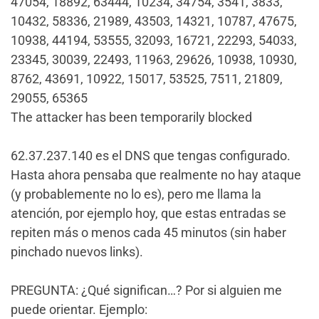
47054, 18892, 63444, 10234, 34754, 3541, 3833,
10432, 58336, 21989, 43503, 14321, 10787, 47675,
10938, 44194, 53555, 32093, 16721, 22293, 54033,
23345, 30039, 22493, 11963, 29626, 10938, 10930,
8762, 43691, 10922, 15017, 53525, 7511, 21809,
29055, 65365
The attacker has been temporarily blocked
62.37.237.140 es el DNS que tengas configurado.
Hasta ahora pensaba que realmente no hay ataque
(y probablemente no lo es), pero me llama la
atención, por ejemplo hoy, que estas entradas se
repiten más o menos cada 45 minutos (sin haber
pinchado nuevos links).
PREGUNTA: ¿Qué significan…? Por si alguien me
puede orientar. Ejemplo: