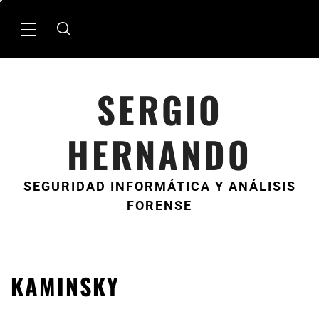
Ir
al
MenÃº
contenido
principal
SERGIO
HERNANDO
SEGURIDAD INFORMÁTICA Y ANÁLISIS
FORENSE
KAMINSKY