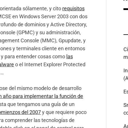
á orientada sólamente, y cito
requisitos
s MCSE en Windows Server 2003 con dos
ofundo de dominios y Active Directory,
onsole (GPMC) y su administración,
nagement Console (MMC), Gpupdate, y
iones y terminales cliente en entornos
C
a, y para entender cosas como
las
m
malware
o el Internet Explorer Protected
I
 …
(
ose del mismo modelo de desarrollo
Es
n año para implementar la función de
Hasta que tengamos una guía de un
S
omienzos del 2007
y que requiere poco
c
a comprender las tecnologías de
A