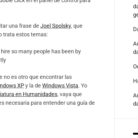
oble click en el panel de control para
d
g
itar una frase de
Joel Spolsky
, que
D
 trata estos temas:
A
 hire so many people has been by
da
tly
O
e no es otro que encontrar las
H
Windows XP
y la de
Windows Vista
. Yo
ciatura en Humanidades
, vaya que
A
e es necesaria para entender una guía de
da