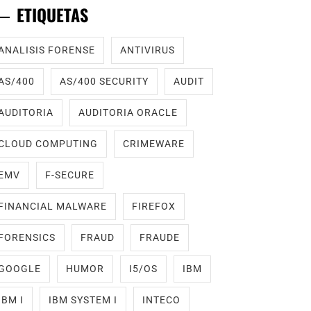
ETIQUETAS
ANALISIS FORENSE
ANTIVIRUS
AS/400
AS/400 SECURITY
AUDIT
AUDITORIA
AUDITORIA ORACLE
CLOUD COMPUTING
CRIMEWARE
EMV
F-SECURE
FINANCIAL MALWARE
FIREFOX
FORENSICS
FRAUD
FRAUDE
GOOGLE
HUMOR
I5/OS
IBM
IBM I
IBM SYSTEM I
INTECO