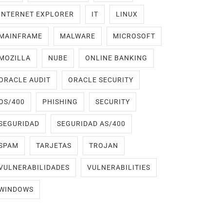
INTERNET EXPLORER
IT
LINUX
MAINFRAME
MALWARE
MICROSOFT
MOZILLA
NUBE
ONLINE BANKING
ORACLE AUDIT
ORACLE SECURITY
OS/400
PHISHING
SECURITY
SEGURIDAD
SEGURIDAD AS/400
SPAM
TARJETAS
TROJAN
VULNERABILIDADES
VULNERABILITIES
WINDOWS