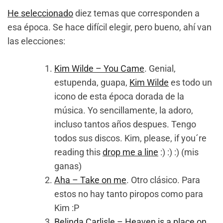
He seleccionado
diez temas que corresponden a
esa época. Se hace difícil elegir, pero bueno, ahí van
las elecciones:
Kim Wilde – You Came
. Genial,
estupenda, guapa,
Kim Wilde
es todo un
icono de esta época dorada de la
música. Yo sencillamente, la adoro,
incluso tantos años despues. Tengo
todos sus discos. Kim, please, if you´re
reading this
drop me a line
:) :) :) (mis
ganas)
Aha – Take on me
. Otro clásico. Para
estos no hay tanto piropos como para
Kim :P
Belinda Carlisle – Heaven is a place on