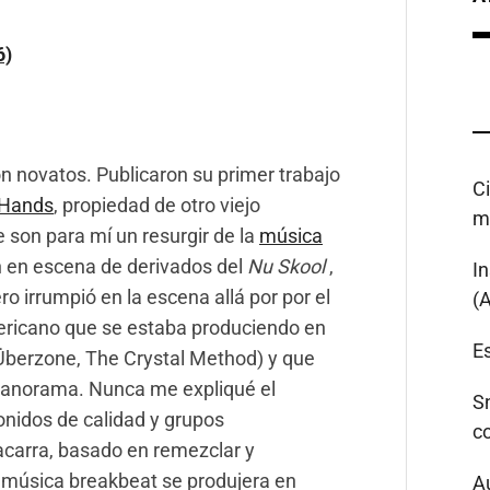
6)
n novatos. Publicaron su primer trabajo
C
 Hands
, propiedad de otro viejo
m
e son para mí un resurgir de la
música
ón en escena de derivados del
Nu Skool
,
I
o irrumpió en la escena allá por por el
(
mericano que se estaba produciendo en
Es
(Überzone, The Crystal Method) y que
panorama. Nunca me expliqué el
S
nidos de calidad y grupos
c
carra, basado en remezclar y
a música breakbeat se produjera en
A