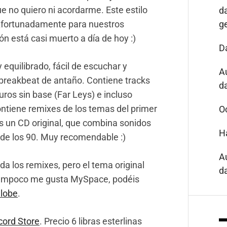
ue no quiero ni acordarme. Este estilo
d
 Afortunadamente para nuestros
g
n está casi muerto a día de hoy :)
D
equilibrado, fácil de escuchar y
A
d breakbeat de antaño. Contiene tracks
da
ros sin base (Far Leys) e incluso
ontiene remixes de los temas del primer
O
es un CD original, que combina sonidos
H
 de los 90. Muy recomendable :)
A
 los remixes, pero el tema original
da
tampoco me gusta MySpace, podéis
Globe
.
cord Store
. Precio 6 libras esterlinas