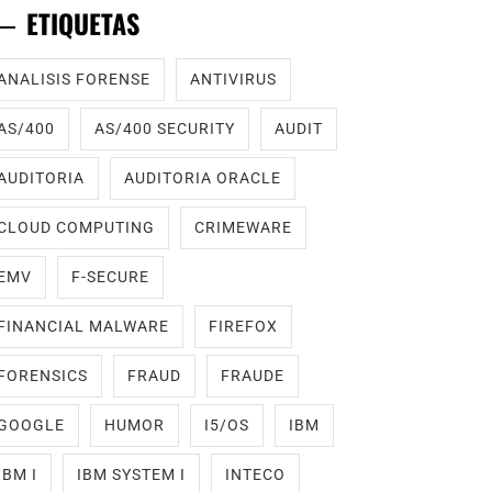
ETIQUETAS
ANALISIS FORENSE
ANTIVIRUS
AS/400
AS/400 SECURITY
AUDIT
AUDITORIA
AUDITORIA ORACLE
CLOUD COMPUTING
CRIMEWARE
EMV
F-SECURE
FINANCIAL MALWARE
FIREFOX
FORENSICS
FRAUD
FRAUDE
GOOGLE
HUMOR
I5/OS
IBM
IBM I
IBM SYSTEM I
INTECO