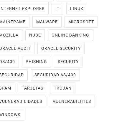
INTERNET EXPLORER
IT
LINUX
MAINFRAME
MALWARE
MICROSOFT
MOZILLA
NUBE
ONLINE BANKING
ORACLE AUDIT
ORACLE SECURITY
OS/400
PHISHING
SECURITY
SEGURIDAD
SEGURIDAD AS/400
SPAM
TARJETAS
TROJAN
VULNERABILIDADES
VULNERABILITIES
WINDOWS