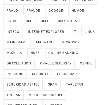
FINANCIAL MALWARE
FIREFOX
FORENSICS
FRAUD
FRAUDE
GOOGLE
HUMOR
I5/OS
IBM
IBM I
IBM SYSTEM I
INTECO
INTERNET EXPLORER
IT
LINUX
MAINFRAME
MALWARE
MICROSOFT
MOZILLA
NUBE
ONLINE BANKING
ORACLE AUDIT
ORACLE SECURITY
OS/400
PHISHING
SECURITY
SEGURIDAD
SEGURIDAD AS/400
SPAM
TARJETAS
TROJAN
VULNERABILIDADES