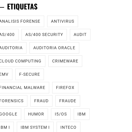
ETIQUETAS
ANALISIS FORENSE
ANTIVIRUS
AS/400
AS/400 SECURITY
AUDIT
AUDITORIA
AUDITORIA ORACLE
CLOUD COMPUTING
CRIMEWARE
EMV
F-SECURE
FINANCIAL MALWARE
FIREFOX
FORENSICS
FRAUD
FRAUDE
GOOGLE
HUMOR
I5/OS
IBM
IBM I
IBM SYSTEM I
INTECO