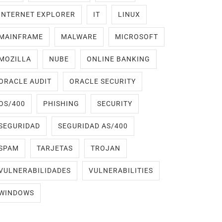
INTERNET EXPLORER
IT
LINUX
MAINFRAME
MALWARE
MICROSOFT
MOZILLA
NUBE
ONLINE BANKING
ORACLE AUDIT
ORACLE SECURITY
OS/400
PHISHING
SECURITY
SEGURIDAD
SEGURIDAD AS/400
SPAM
TARJETAS
TROJAN
VULNERABILIDADES
VULNERABILITIES
WINDOWS