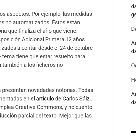
d
s aspectos. Por ejemplo, las medidas
g
 los no automatizados. Éstos están
D
ria que finaliza el año que viene.
posición Adicional Primera 12 años
A
tizados a contar desde el 24 de octubre
da
 tema tiene que estar resuelto para
 también a los ficheros no
O
H
se presentan novedades notorias. Todas
A
umentadas
en el artículo de Carlos Sáiz.
.
da
 emplea Creative Commons, y no cuento
ducción parcial del texto. Mejor que las