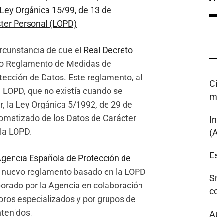
Ley Orgánica 15/99, de 13 de
cter Personal (LOPD)
circunstancia de que el
Real Decreto
o Reglamento de Medidas de
otección de Datos. Este reglamento, al
C
a LOPD, que no existía cuando se
m
r, la Ley Orgánica 5/1992, de 29 de
tomatizado de los Datos de Carácter
I
 la LOPD.
(
Es
gencia Española de Protección de
n nuevo reglamento basado en la LOPD
S
aborado por la Agencia en colaboración
c
 foros especializados y por grupos de
ntenidos.
A