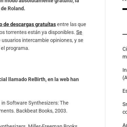
 un modo absolutamente gratuíto, la
 de Roland.
 de descargas gratuítas
entre las que
os torrentes están ya disponibles.
Se
usuarios intercambie opiniones, y se
 el programa.
C
m
I
(
al llamado ReBirth, en la web han
Es
 in Software Synthesizers: The
S
ruments. Backbeat Books, 2003.
c
A
ynthesizers. Miller-Freeman Books,