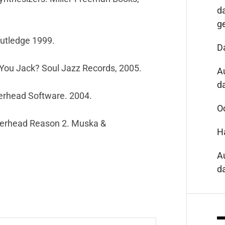
d
g
utledge 1999.
D
 You Jack? Soul Jazz Records, 2005.
A
da
lerhead Software. 2004.
O
llerhead Reason 2. Muska &
H
A
da