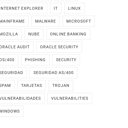
INTERNET EXPLORER
IT
LINUX
MAINFRAME
MALWARE
MICROSOFT
MOZILLA
NUBE
ONLINE BANKING
ORACLE AUDIT
ORACLE SECURITY
OS/400
PHISHING
SECURITY
SEGURIDAD
SEGURIDAD AS/400
SPAM
TARJETAS
TROJAN
VULNERABILIDADES
VULNERABILITIES
WINDOWS