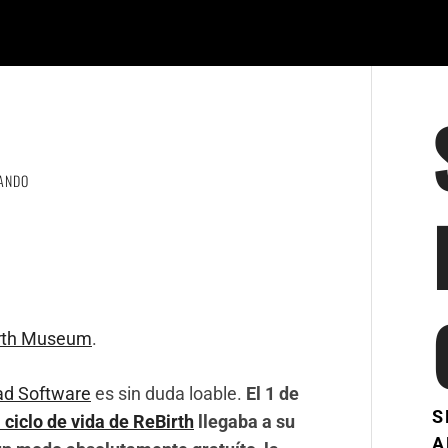
ANDO
rth Museum
.
ad Software
es sin duda loable.
El 1 de
S
l ciclo de vida de ReBirth
llegaba a su
A