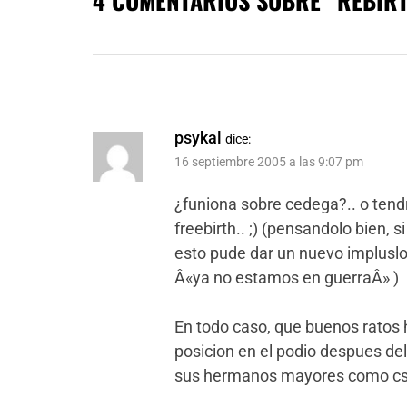
4 COMENTARIOS SOBRE “
REBIR
psykal
dice:
16 septiembre 2005 a las 9:07 pm
¿funiona sobre cedega?.. o ten
freebirth.. ;) (pensandolo bien, s
esto pude dar un nuevo impluslo
Â«ya no estamos en guerraÂ» )
En todo caso, que buenos ratos
posicion en el podio despues del
sus hermanos mayores como cs