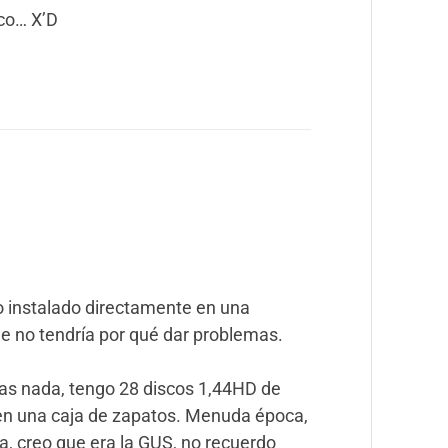
co… X’D
go instalado directamente en una
e no tendría por qué dar problemas.
gas nada, tengo 28 discos 1,44HD de
 en una caja de zapatos. Menuda época,
a, creo que era la GUS, no recuerdo