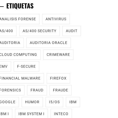
ETIQUETAS
ANALISIS FORENSE
ANTIVIRUS
AS/400
AS/400 SECURITY
AUDIT
AUDITORIA
AUDITORIA ORACLE
CLOUD COMPUTING
CRIMEWARE
EMV
F-SECURE
FINANCIAL MALWARE
FIREFOX
FORENSICS
FRAUD
FRAUDE
GOOGLE
HUMOR
I5/OS
IBM
IBM I
IBM SYSTEM I
INTECO