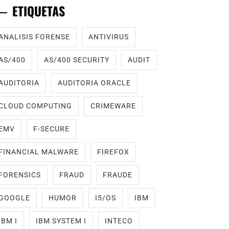
ETIQUETAS
ANALISIS FORENSE
ANTIVIRUS
AS/400
AS/400 SECURITY
AUDIT
AUDITORIA
AUDITORIA ORACLE
CLOUD COMPUTING
CRIMEWARE
EMV
F-SECURE
FINANCIAL MALWARE
FIREFOX
FORENSICS
FRAUD
FRAUDE
GOOGLE
HUMOR
I5/OS
IBM
IBM I
IBM SYSTEM I
INTECO