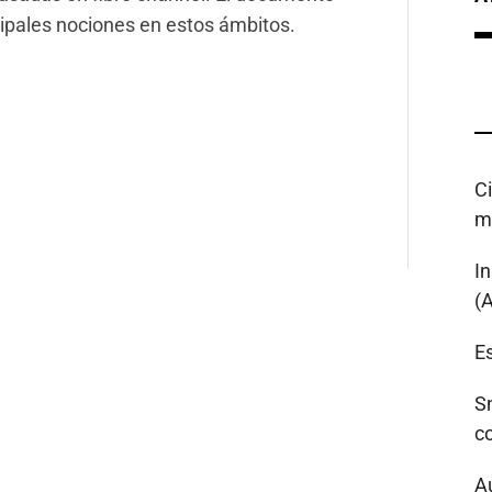
ncipales nociones en estos ámbitos.
C
m
I
(
Es
S
c
A