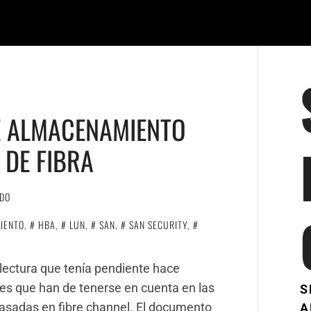
E ALMACENAMIENTO
 DE FIBRA
NDO
IENTO
,
HBA
,
LUN
,
SAN
,
SAN SECURITY
,
 lectura que tenía pendiente hace
es que han de tenerse en cuenta en las
S
asadas en fibre channel. El documento
A