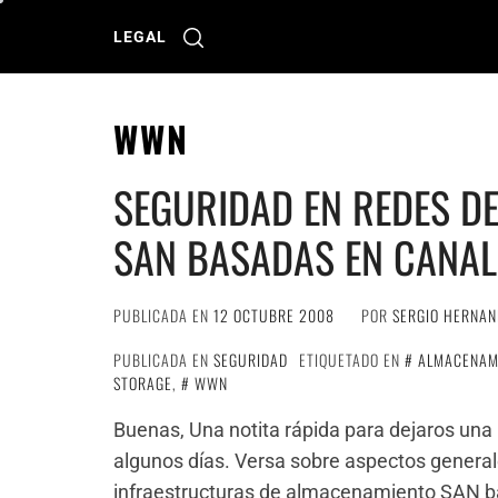
Ir
al
LEGAL
contenido
WWN
SEGURIDAD EN REDES D
SAN BASADAS EN CANAL
PUBLICADA EN
12 OCTUBRE 2008
POR
SERGIO HERNA
PUBLICADA EN
SEGURIDAD
ETIQUETADO EN
ALMACENAM
STORAGE
,
WWN
Buenas, Una notita rápida para dejaros una
algunos días. Versa sobre aspectos general
infraestructuras de almacenamiento SAN b