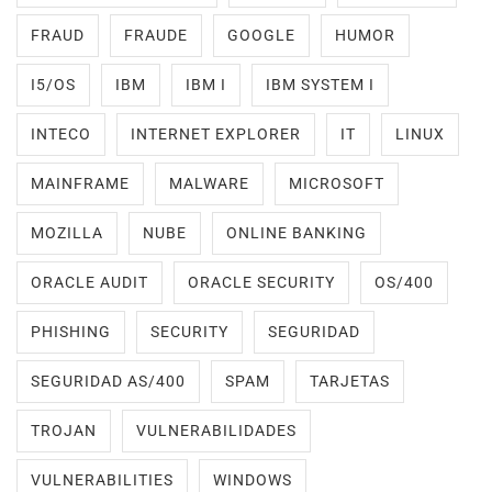
FRAUD
FRAUDE
GOOGLE
HUMOR
I5/OS
IBM
IBM I
IBM SYSTEM I
INTECO
INTERNET EXPLORER
IT
LINUX
MAINFRAME
MALWARE
MICROSOFT
MOZILLA
NUBE
ONLINE BANKING
ORACLE AUDIT
ORACLE SECURITY
OS/400
PHISHING
SECURITY
SEGURIDAD
SEGURIDAD AS/400
SPAM
TARJETAS
TROJAN
VULNERABILIDADES
VULNERABILITIES
WINDOWS