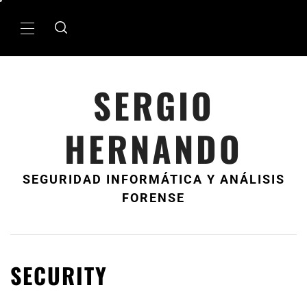
Ir
al
MenÃº
contenido
principal
SERGIO
HERNANDO
SEGURIDAD INFORMÁTICA Y ANÁLISIS
FORENSE
SECURITY