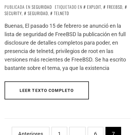
PUBLICADA EN
SEGURIDAD
ETIQUETADO EN
EXPLOIT
,
FREEBSD
,
SECURITY
,
SEGURIDAD
,
TELNETD
Buenas, El pasado 15 de febrero se anunció en la
lista de seguridad de FreeBSD la publicación en full
disclosure de detalles completos para poder, en
presencia de telnetd, privilegios de root en las
versiones más recientes de FreeBSD. Se ha escrito
bastante sobre el tema, ya que la existencia
LEER TEXTO COMPLETO
PaginaciÃ³n
Anteriores
1
…
6
7