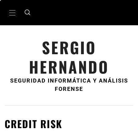
Ir
al
MenÃº
contenido
principal
SERGIO
HERNANDO
SEGURIDAD INFORMÁTICA Y ANÁLISIS
FORENSE
CREDIT RISK