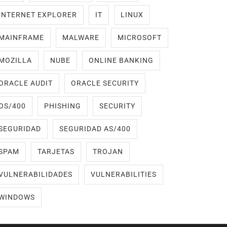
INTERNET EXPLORER
IT
LINUX
MAINFRAME
MALWARE
MICROSOFT
MOZILLA
NUBE
ONLINE BANKING
ORACLE AUDIT
ORACLE SECURITY
OS/400
PHISHING
SECURITY
SEGURIDAD
SEGURIDAD AS/400
SPAM
TARJETAS
TROJAN
VULNERABILIDADES
VULNERABILITIES
WINDOWS