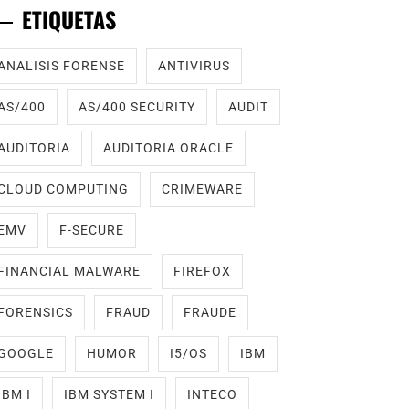
ETIQUETAS
ANALISIS FORENSE
ANTIVIRUS
AS/400
AS/400 SECURITY
AUDIT
AUDITORIA
AUDITORIA ORACLE
CLOUD COMPUTING
CRIMEWARE
EMV
F-SECURE
FINANCIAL MALWARE
FIREFOX
FORENSICS
FRAUD
FRAUDE
GOOGLE
HUMOR
I5/OS
IBM
IBM I
IBM SYSTEM I
INTECO