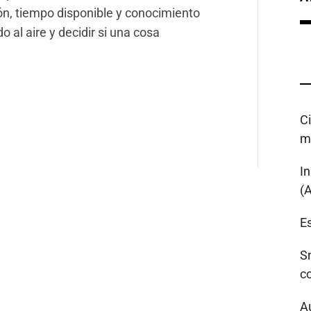
ón, tiempo disponible y conocimiento
 al aire y decidir si una cosa
C
m
I
(
Es
S
c
A