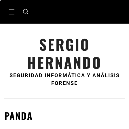
Ir
al
MenÃº
contenido
principal
SERGIO
HERNANDO
SEGURIDAD INFORMÁTICA Y ANÁLISIS
FORENSE
PANDA