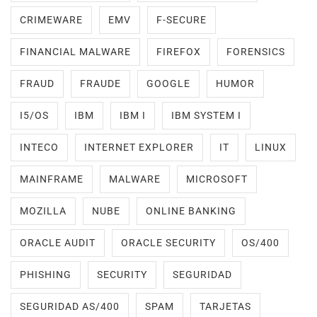
CRIMEWARE
EMV
F-SECURE
FINANCIAL MALWARE
FIREFOX
FORENSICS
FRAUD
FRAUDE
GOOGLE
HUMOR
I5/OS
IBM
IBM I
IBM SYSTEM I
INTECO
INTERNET EXPLORER
IT
LINUX
MAINFRAME
MALWARE
MICROSOFT
MOZILLA
NUBE
ONLINE BANKING
ORACLE AUDIT
ORACLE SECURITY
OS/400
PHISHING
SECURITY
SEGURIDAD
SEGURIDAD AS/400
SPAM
TARJETAS