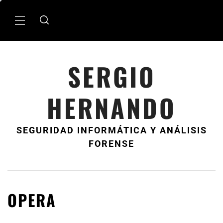
Ir
al
MenÃº
contenido
principal
SERGIO
HERNANDO
SEGURIDAD INFORMÁTICA Y ANÁLISIS
FORENSE
OPERA