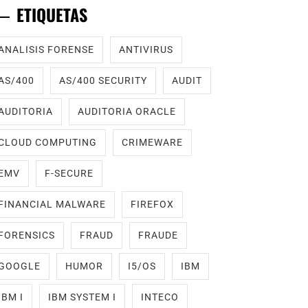
ETIQUETAS
ANALISIS FORENSE
ANTIVIRUS
AS/400
AS/400 SECURITY
AUDIT
AUDITORIA
AUDITORIA ORACLE
CLOUD COMPUTING
CRIMEWARE
EMV
F-SECURE
FINANCIAL MALWARE
FIREFOX
FORENSICS
FRAUD
FRAUDE
GOOGLE
HUMOR
I5/OS
IBM
IBM I
IBM SYSTEM I
INTECO