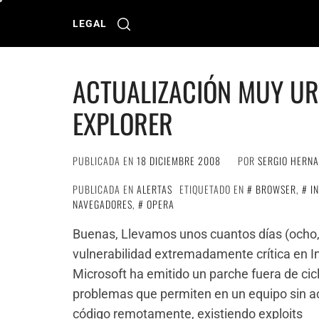
Ir
al
LEGAL
contenido
ACTUALIZACIÓN MUY UR
EXPLORER
PUBLICADA EN
18 DICIEMBRE 2008
POR
SERGIO HERN
PUBLICADA EN
ALERTAS
ETIQUETADO EN
BROWSER
,
I
NAVEGADORES
,
OPERA
Buenas, Llevamos unos cuantos días (ocho,
vulnerabilidad extremadamente crítica en In
Microsoft ha emitido un parche fuera de cic
problemas que permiten en un equipo sin act
código remotamente, existiendo exploits