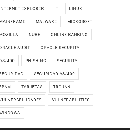
INTERNET EXPLORER
IT
LINUX
MAINFRAME
MALWARE
MICROSOFT
MOZILLA
NUBE
ONLINE BANKING
ORACLE AUDIT
ORACLE SECURITY
OS/400
PHISHING
SECURITY
SEGURIDAD
SEGURIDAD AS/400
SPAM
TARJETAS
TROJAN
VULNERABILIDADES
VULNERABILITIES
WINDOWS