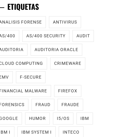
ETIQUETAS
ANALISIS FORENSE
ANTIVIRUS
AS/400
AS/400 SECURITY
AUDIT
AUDITORIA
AUDITORIA ORACLE
CLOUD COMPUTING
CRIMEWARE
EMV
F-SECURE
FINANCIAL MALWARE
FIREFOX
FORENSICS
FRAUD
FRAUDE
GOOGLE
HUMOR
I5/OS
IBM
IBM I
IBM SYSTEM I
INTECO