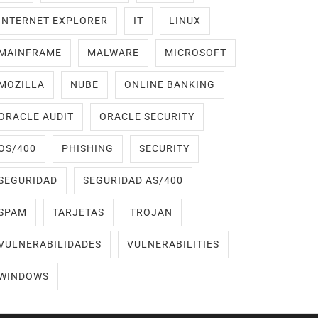
INTERNET EXPLORER
IT
LINUX
MAINFRAME
MALWARE
MICROSOFT
MOZILLA
NUBE
ONLINE BANKING
ORACLE AUDIT
ORACLE SECURITY
OS/400
PHISHING
SECURITY
SEGURIDAD
SEGURIDAD AS/400
SPAM
TARJETAS
TROJAN
VULNERABILIDADES
VULNERABILITIES
WINDOWS