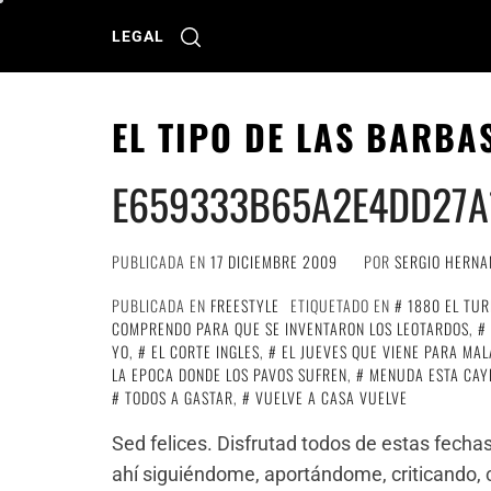
Ir
al
LEGAL
contenido
EL TIPO DE LAS BARBAS
E659333B65A2E4DD27
PUBLICADA EN
17 DICIEMBRE 2009
POR
SERGIO HERNA
PUBLICADA EN
FREESTYLE
ETIQUETADO EN
1880 EL TU
COMPRENDO PARA QUE SE INVENTARON LOS LEOTARDOS
,
YO
,
EL CORTE INGLES
,
EL JUEVES QUE VIENE PARA MA
LA EPOCA DONDE LOS PAVOS SUFREN
,
MENUDA ESTA CAY
TODOS A GASTAR
,
VUELVE A CASA VUELVE
Sed felices. Disfrutad todos de estas fech
ahí siguiéndome, aportándome, criticando,