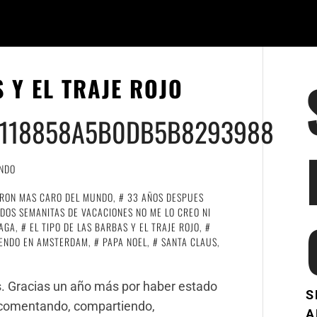
 Y EL TRAJE ROJO
A118858A5B0DB5B8293988
NDO
RRON MAS CARO DEL MUNDO
,
33 AÑOS DESPUES
DOS SEMANITAS DE VACACIONES NO ME LO CREO NI
LAGA
,
EL TIPO DE LAS BARBAS Y EL TRAJE ROJO
,
ENDO EN AMSTERDAM
,
PAPA NOEL
,
SANTA CLAUS
,
as. Gracias un año más por haber estado
S
 comentando, compartiendo,
A