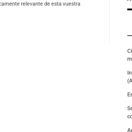
camente relevante de esta vuestra
C
m
I
(
Es
S
c
A