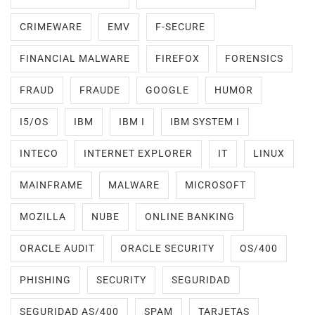
CRIMEWARE
EMV
F-SECURE
FINANCIAL MALWARE
FIREFOX
FORENSICS
FRAUD
FRAUDE
GOOGLE
HUMOR
I5/OS
IBM
IBM I
IBM SYSTEM I
INTECO
INTERNET EXPLORER
IT
LINUX
MAINFRAME
MALWARE
MICROSOFT
MOZILLA
NUBE
ONLINE BANKING
ORACLE AUDIT
ORACLE SECURITY
OS/400
PHISHING
SECURITY
SEGURIDAD
SEGURIDAD AS/400
SPAM
TARJETAS