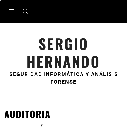
Ir
al
MenÃº
contenido
principal
SERGIO
HERNANDO
SEGURIDAD INFORMÁTICA Y ANÁLISIS
FORENSE
AUDITORIA