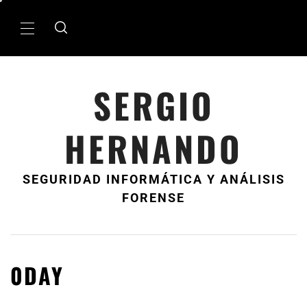
Ir
al
MenÃº
contenido
principal
SERGIO
HERNANDO
SEGURIDAD INFORMÁTICA Y ANÁLISIS
FORENSE
0DAY