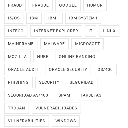
FRAUD
FRAUDE
GOOGLE
HUMOR
I5/OS
IBM
IBM I
IBM SYSTEM I
INTECO
INTERNET EXPLORER
IT
LINUX
MAINFRAME
MALWARE
MICROSOFT
MOZILLA
NUBE
ONLINE BANKING
ORACLE AUDIT
ORACLE SECURITY
OS/400
PHISHING
SECURITY
SEGURIDAD
SEGURIDAD AS/400
SPAM
TARJETAS
TROJAN
VULNERABILIDADES
VULNERABILITIES
WINDOWS