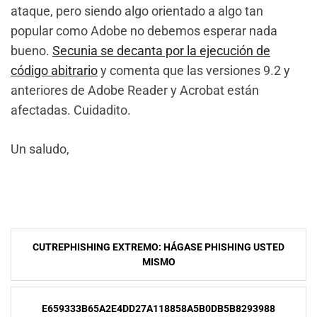
ataque, pero siendo algo orientado a algo tan
popular como Adobe no debemos esperar nada
bueno.
Secunia se decanta por la ejecución de
código abitrario
y comenta que las versiones 9.2 y
anteriores de Adobe Reader y Acrobat están
afectadas. Cuidadito.
Un saludo,
NavegaciÃ³n
CUTREPHISHING EXTREMO: HÁGASE PHISHING USTED
de
MISMO
entradas
E659333B65A2E4DD27A118858A5B0DB5B8293988