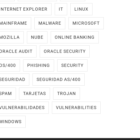
INTERNET EXPLORER
IT
LINUX
MAINFRAME
MALWARE
MICROSOFT
MOZILLA
NUBE
ONLINE BANKING
ORACLE AUDIT
ORACLE SECURITY
OS/400
PHISHING
SECURITY
SEGURIDAD
SEGURIDAD AS/400
SPAM
TARJETAS
TROJAN
VULNERABILIDADES
VULNERABILITIES
WINDOWS