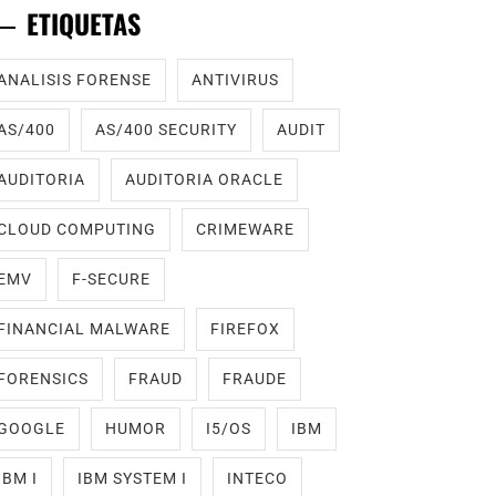
ETIQUETAS
ANALISIS FORENSE
ANTIVIRUS
AS/400
AS/400 SECURITY
AUDIT
AUDITORIA
AUDITORIA ORACLE
CLOUD COMPUTING
CRIMEWARE
EMV
F-SECURE
FINANCIAL MALWARE
FIREFOX
FORENSICS
FRAUD
FRAUDE
GOOGLE
HUMOR
I5/OS
IBM
IBM I
IBM SYSTEM I
INTECO