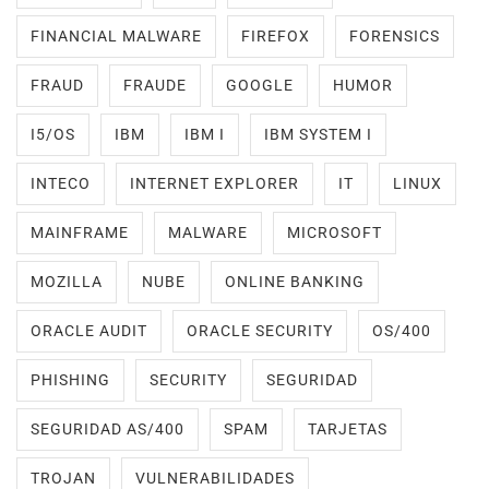
FINANCIAL MALWARE
FIREFOX
FORENSICS
FRAUD
FRAUDE
GOOGLE
HUMOR
I5/OS
IBM
IBM I
IBM SYSTEM I
INTECO
INTERNET EXPLORER
IT
LINUX
MAINFRAME
MALWARE
MICROSOFT
MOZILLA
NUBE
ONLINE BANKING
ORACLE AUDIT
ORACLE SECURITY
OS/400
PHISHING
SECURITY
SEGURIDAD
SEGURIDAD AS/400
SPAM
TARJETAS
TROJAN
VULNERABILIDADES