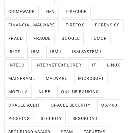
CRIMEWARE
EMV
F-SECURE
FINANCIAL MALWARE
FIREFOX
FORENSICS
FRAUD
FRAUDE
GOOGLE
HUMOR
I5/OS
IBM
IBM I
IBM SYSTEM I
INTECO
INTERNET EXPLORER
IT
LINUX
MAINFRAME
MALWARE
MICROSOFT
MOZILLA
NUBE
ONLINE BANKING
ORACLE AUDIT
ORACLE SECURITY
OS/400
PHISHING
SECURITY
SEGURIDAD
SEGURIDAD AS/400
SPAM
TARJETAS