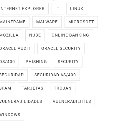
INTERNET EXPLORER
IT
LINUX
MAINFRAME
MALWARE
MICROSOFT
MOZILLA
NUBE
ONLINE BANKING
ORACLE AUDIT
ORACLE SECURITY
OS/400
PHISHING
SECURITY
SEGURIDAD
SEGURIDAD AS/400
SPAM
TARJETAS
TROJAN
VULNERABILIDADES
VULNERABILITIES
WINDOWS