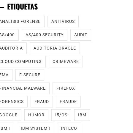
ETIQUETAS
ANALISIS FORENSE
ANTIVIRUS
AS/400
AS/400 SECURITY
AUDIT
AUDITORIA
AUDITORIA ORACLE
CLOUD COMPUTING
CRIMEWARE
EMV
F-SECURE
FINANCIAL MALWARE
FIREFOX
FORENSICS
FRAUD
FRAUDE
GOOGLE
HUMOR
I5/OS
IBM
IBM I
IBM SYSTEM I
INTECO