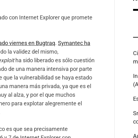
ado con Internet Explorer que promete
sado viernes en Bugtraq
.
Symantec ha
do la validez del mismo,
C
exploit
ha sido liberado es sólo cuestión
m
ado de una manera intensiva por parte
I
e que la vulnerabilidad se haya estado
(
e una manera más privada, ya que es el
uy al alza, y por el que muchos
Es
ero para explotar alegremente el
.
S
c
oco es que sea precisamente
A
6 y 7 de Internet Explorer con