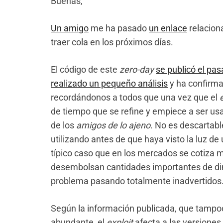
Buenas,
Un amigo
me ha pasado
un enlace
relacion
traer cola en los próximos días.
El código de este
zero-day
se publicó el pa
realizado un pequeño análisis
y ha confirma
recordándonos a todos que una vez que el
de tiempo que se refine y empiece a ser us
de los
amigos de lo ajeno
. No es descartabl
utilizando antes de que haya visto la luz d
típico caso que en los mercados se cotiza m
desembolsan cantidades importantes de din
problema pasando totalmente inadvertidos
Según la información publicada, que tamp
abundante, el
exploit
afecta a las versiones 