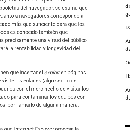
d
obsoletas del navegador, se estima que
g
 cuanto a navegadores corresponde a
rcado más que suficiente para que los
D
odos es conocido también que
es precisamente una virtud del público
A
ará la rentabilidad y longevidad del
da
O
nen que insertar el
exploit
en páginas
H
 visite los enlaces (algo secillo de
usuarios con el mero hecho de visitar los
A
izado para contaminar los equipos con
da
sos, por llamarlo de alguna manera,
a que Interrnet Explorer procesa la