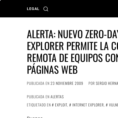
Ir
al
LEGAL
contenido
ALERTA: NUEVO ZERO-DA
EXPLORER PERMITE LA 
REMOTA DE EQUIPOS CON
PÁGINAS WEB
PUBLICADA EN
23 NOVIEMBRE 2009
POR
SERGIO HERN
PUBLICADA EN
ALERTAS
ETIQUETADO EN
EXPLOIT
,
INTERNET EXPLORER
,
VULN