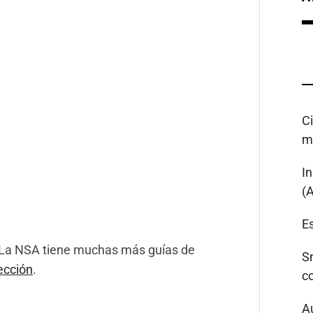
C
m
I
(
Es
 La NSA tiene muchas más guías de
S
ección
.
c
A