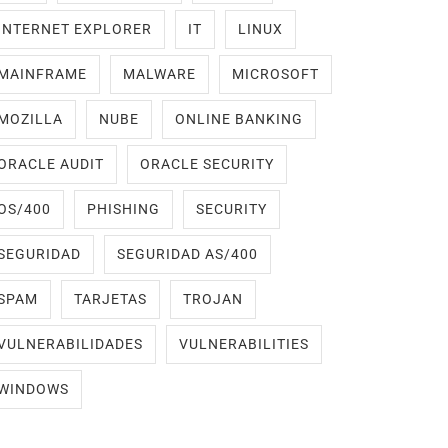
INTERNET EXPLORER
IT
LINUX
MAINFRAME
MALWARE
MICROSOFT
MOZILLA
NUBE
ONLINE BANKING
ORACLE AUDIT
ORACLE SECURITY
OS/400
PHISHING
SECURITY
SEGURIDAD
SEGURIDAD AS/400
SPAM
TARJETAS
TROJAN
VULNERABILIDADES
VULNERABILITIES
WINDOWS