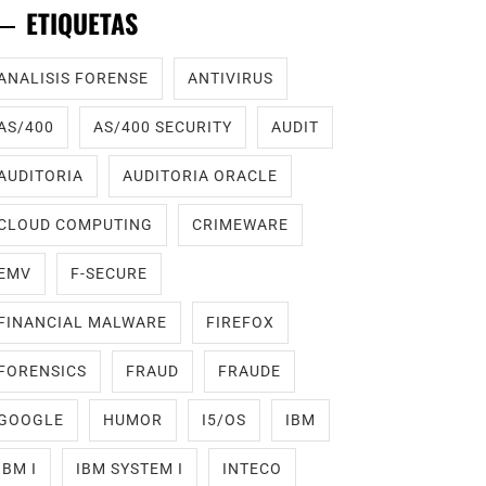
ETIQUETAS
ANALISIS FORENSE
ANTIVIRUS
AS/400
AS/400 SECURITY
AUDIT
AUDITORIA
AUDITORIA ORACLE
CLOUD COMPUTING
CRIMEWARE
EMV
F-SECURE
FINANCIAL MALWARE
FIREFOX
FORENSICS
FRAUD
FRAUDE
GOOGLE
HUMOR
I5/OS
IBM
IBM I
IBM SYSTEM I
INTECO