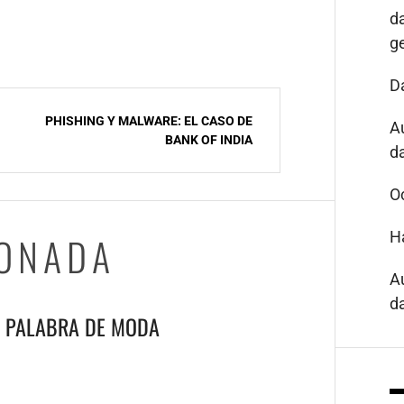
d
g
D
PHISHING Y MALWARE: EL CASO DE
A
BANK OF INDIA
da
O
H
IONADA
A
da
A PALABRA DE MODA