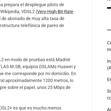
ca prepara el despliegue piloto de
 Wikipedia, VDSL2 (
Very-High-Bit-Rate
tal de abonado de muy alta tasa de
estructura telefónica de pares de
C
m
SL2 en modo de pruebas está Madrid-
I
ATLAS M.SB, equipos DSLAMs Huawei y
(
ue me corresponde por mi domicilio. En
Es
tral aproximadamente 1200 metros, lo
mpre sobre el papel, unos 25 Mbps de
S
c
ADSL2+ es que es mucho menos
A