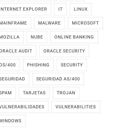
INTERNET EXPLORER
IT
LINUX
MAINFRAME
MALWARE
MICROSOFT
MOZILLA
NUBE
ONLINE BANKING
ORACLE AUDIT
ORACLE SECURITY
OS/400
PHISHING
SECURITY
SEGURIDAD
SEGURIDAD AS/400
SPAM
TARJETAS
TROJAN
VULNERABILIDADES
VULNERABILITIES
WINDOWS