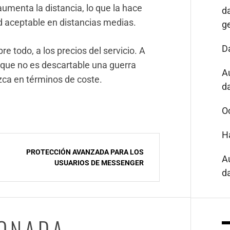
aumenta la distancia, lo que la hace
d
d aceptable en distancias medias.
g
D
e todo, a los precios del servicio. A
o que no es descartable una guerra
A
zca en términos de coste.
da
O
H
PROTECCIÓN AVANZADA PARA LOS
A
USUARIOS DE MESSENGER
da
IONADA