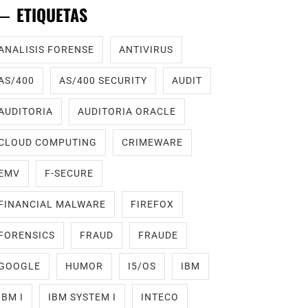
ETIQUETAS
ANALISIS FORENSE
ANTIVIRUS
AS/400
AS/400 SECURITY
AUDIT
AUDITORIA
AUDITORIA ORACLE
CLOUD COMPUTING
CRIMEWARE
EMV
F-SECURE
FINANCIAL MALWARE
FIREFOX
FORENSICS
FRAUD
FRAUDE
GOOGLE
HUMOR
I5/OS
IBM
IBM I
IBM SYSTEM I
INTECO