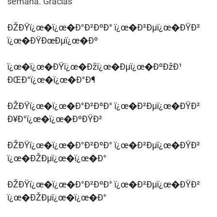
semana. Gracias
ÐŽÐŸï¿œ�ï¿œ�Ð°Ð²ÐºÐ° ï¿œ�Ð²Ðµï¿œ�ÐŸÐ²
ï¿œ�ÐŸÐœÐµï¿œ�Ðº
ï¿œ�ï¿œ�ÐŸï¿œ�Ðžï¿œ�Ðµï¿œ�ÐºÐžÐ¹
ÐŒÐ°ï¿œ�ï¿œ�Ð°Ð¶
ÐŽÐŸï¿œ�ï¿œ�Ð°Ð²ÐºÐ° ï¿œ�Ð²Ðµï¿œ�ÐŸÐ²
Ð¥Ð°ï¿œ�ï¿œ�ÐºÐŸÐ²
ÐŽÐŸï¿œ�ï¿œ�Ð°Ð²ÐºÐ° ï¿œ�Ð²Ðµï¿œ�ÐŸÐ²
ï¿œ�ÐŽÐµï¿œ�ï¿œ�Ð°
ÐŽÐŸï¿œ�ï¿œ�Ð°Ð²ÐºÐ° ï¿œ�Ð²Ðµï¿œ�ÐŸÐ²
ï¿œ�ÐŽÐµï¿œ�ï¿œ�Ð°