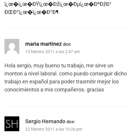
ï¿œ�ï¿œ�ÐŸï¿œ�Ðžï¿œ�Ðµï¿œ�ÐºÐžÐ¹
ÐŒÐ°ï¿œ�ï¿œ�Ð°Ð¶
maria martinez
dice:
15 febrero 2011 a las 2:47 am
Hola sergio, muy bueno tu trabajo, me sirve un
monton a nivel laboral. como puedo conseguir dicho
trabajo en español para poder trasmitir mejor los
conocimientos a mis compañeros. gracias
Sergio Hernando
dice:
22 febrero 2011 a las 10:26 pm