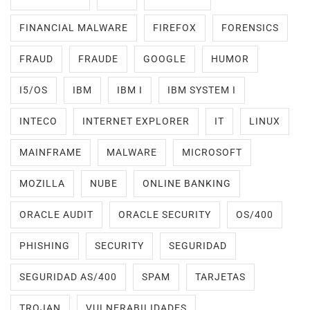
FINANCIAL MALWARE
FIREFOX
FORENSICS
FRAUD
FRAUDE
GOOGLE
HUMOR
I5/OS
IBM
IBM I
IBM SYSTEM I
INTECO
INTERNET EXPLORER
IT
LINUX
MAINFRAME
MALWARE
MICROSOFT
MOZILLA
NUBE
ONLINE BANKING
ORACLE AUDIT
ORACLE SECURITY
OS/400
PHISHING
SECURITY
SEGURIDAD
SEGURIDAD AS/400
SPAM
TARJETAS
TROJAN
VULNERABILIDADES