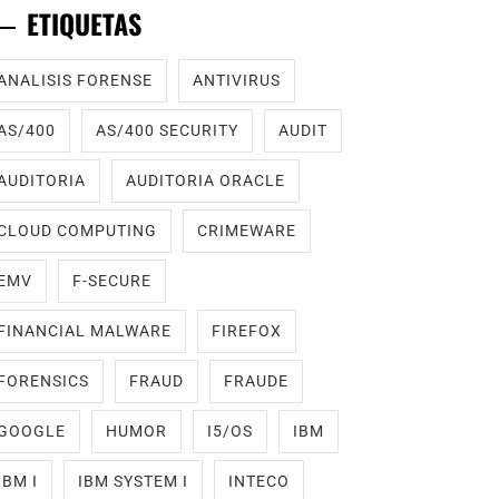
ETIQUETAS
ANALISIS FORENSE
ANTIVIRUS
AS/400
AS/400 SECURITY
AUDIT
AUDITORIA
AUDITORIA ORACLE
CLOUD COMPUTING
CRIMEWARE
EMV
F-SECURE
FINANCIAL MALWARE
FIREFOX
FORENSICS
FRAUD
FRAUDE
GOOGLE
HUMOR
I5/OS
IBM
IBM I
IBM SYSTEM I
INTECO