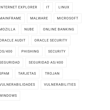
INTERNET EXPLORER
IT
LINUX
MAINFRAME
MALWARE
MICROSOFT
MOZILLA
NUBE
ONLINE BANKING
ORACLE AUDIT
ORACLE SECURITY
OS/400
PHISHING
SECURITY
SEGURIDAD
SEGURIDAD AS/400
SPAM
TARJETAS
TROJAN
VULNERABILIDADES
VULNERABILITIES
WINDOWS