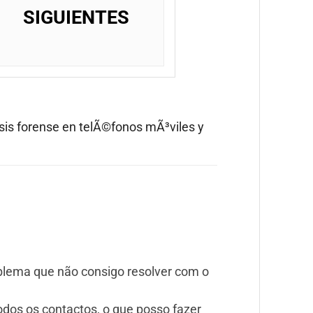
SIGUIENTES
isis forense en telÃ©fonos mÃ³viles y
blema que não consigo resolver com o
todos os contactos, o que posso fazer