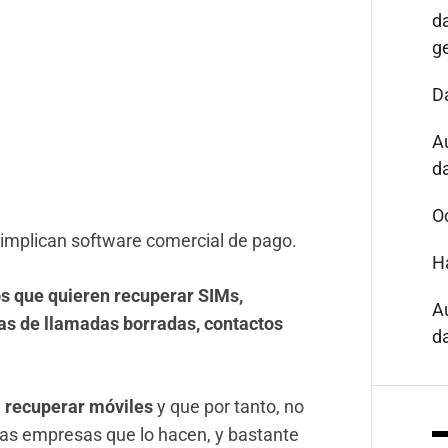
d
g
D
A
da
O
 implican software comercial de pago.
H
s que quieren recuperar SIMs,
A
as de llamadas borradas, contactos
da
 recuperar móviles
y que por tanto, no
nas empresas que lo hacen, y bastante