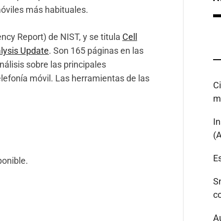
óviles más habituales.
ncy Report) de NIST, y se titula
Cell
lysis Update
. Son 165 páginas en las
lisis sobre las principales
lefonía móvil. Las herramientas de las
C
m
I
(
Es
onible.
S
c
A