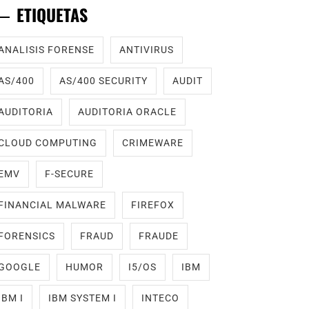
ETIQUETAS
ANALISIS FORENSE
ANTIVIRUS
AS/400
AS/400 SECURITY
AUDIT
AUDITORIA
AUDITORIA ORACLE
CLOUD COMPUTING
CRIMEWARE
EMV
F-SECURE
FINANCIAL MALWARE
FIREFOX
FORENSICS
FRAUD
FRAUDE
GOOGLE
HUMOR
I5/OS
IBM
IBM I
IBM SYSTEM I
INTECO