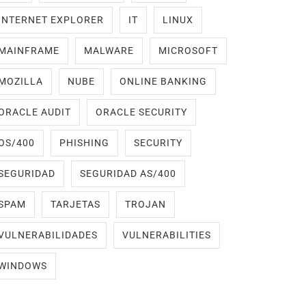
INTERNET EXPLORER
IT
LINUX
MAINFRAME
MALWARE
MICROSOFT
MOZILLA
NUBE
ONLINE BANKING
ORACLE AUDIT
ORACLE SECURITY
OS/400
PHISHING
SECURITY
SEGURIDAD
SEGURIDAD AS/400
SPAM
TARJETAS
TROJAN
VULNERABILIDADES
VULNERABILITIES
WINDOWS