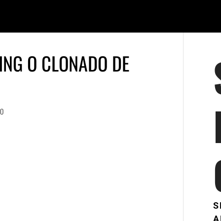
ING O CLONADO DE
DO
S
A