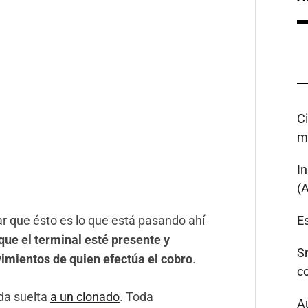
C
m
I
(
ar que ésto es lo que está pasando ahí
Es
que el terminal esté presente y
S
imientos de quien efectúa el cobro
.
c
nda suelta
a un clonado
. Toda
A