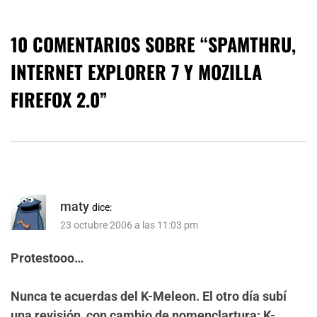
10 COMENTARIOS SOBRE “
SPAMTHRU,
INTERNET EXPLORER 7 Y MOZILLA
FIREFOX 2.0
”
maty
dice:
23 octubre 2006 a las 11:03 pm
Protestooo…
Nunca te acuerdas del K-Meleon. El otro día subí
una revisión, con cambio de nomenclartura:
K-