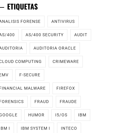
ETIQUETAS
ANALISIS FORENSE
ANTIVIRUS
AS/400
AS/400 SECURITY
AUDIT
AUDITORIA
AUDITORIA ORACLE
CLOUD COMPUTING
CRIMEWARE
EMV
F-SECURE
FINANCIAL MALWARE
FIREFOX
FORENSICS
FRAUD
FRAUDE
GOOGLE
HUMOR
I5/OS
IBM
IBM I
IBM SYSTEM I
INTECO