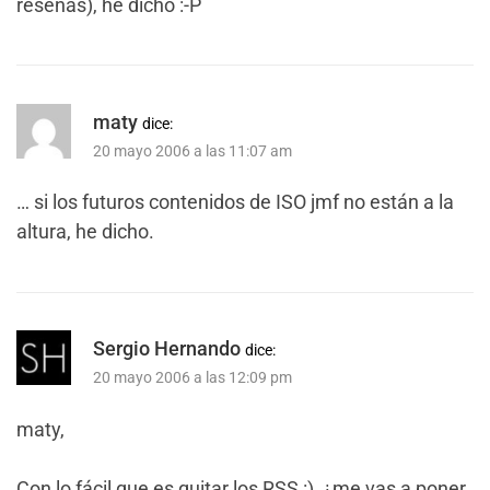
reseñas), he dicho :-P
maty
dice:
20 mayo 2006 a las 11:07 am
… si los futuros contenidos de ISO jmf no están a la
altura, he dicho.
Sergio Hernando
dice:
20 mayo 2006 a las 12:09 pm
maty,
Con lo fácil que es quitar los RSS :), ¿me vas a poner