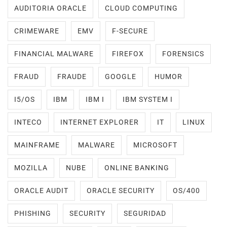
AUDITORIA ORACLE
CLOUD COMPUTING
CRIMEWARE
EMV
F-SECURE
FINANCIAL MALWARE
FIREFOX
FORENSICS
FRAUD
FRAUDE
GOOGLE
HUMOR
I5/OS
IBM
IBM I
IBM SYSTEM I
INTECO
INTERNET EXPLORER
IT
LINUX
MAINFRAME
MALWARE
MICROSOFT
MOZILLA
NUBE
ONLINE BANKING
ORACLE AUDIT
ORACLE SECURITY
OS/400
PHISHING
SECURITY
SEGURIDAD