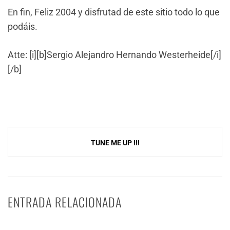
En fin, Feliz 2004 y disfrutad de este sitio todo lo que
podáis.
Atte: [i][b]Sergio Alejandro Hernando Westerheide[/i]
[/b]
NavegaciÃ³n
TUNE ME UP !!!
de
entradas
ENTRADA RELACIONADA