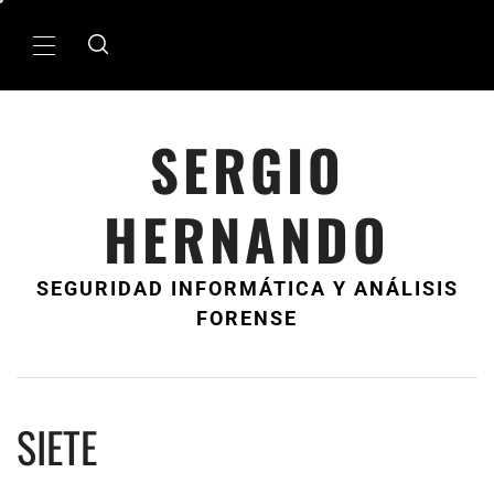
Ir
al
MenÃº
contenido
principal
SERGIO
HERNANDO
SEGURIDAD INFORMÁTICA Y ANÁLISIS
FORENSE
SIETE