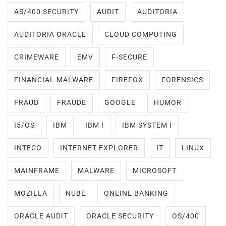
AS/400 SECURITY
AUDIT
AUDITORIA
AUDITORIA ORACLE
CLOUD COMPUTING
CRIMEWARE
EMV
F-SECURE
FINANCIAL MALWARE
FIREFOX
FORENSICS
FRAUD
FRAUDE
GOOGLE
HUMOR
I5/OS
IBM
IBM I
IBM SYSTEM I
INTECO
INTERNET EXPLORER
IT
LINUX
MAINFRAME
MALWARE
MICROSOFT
MOZILLA
NUBE
ONLINE BANKING
ORACLE AUDIT
ORACLE SECURITY
OS/400