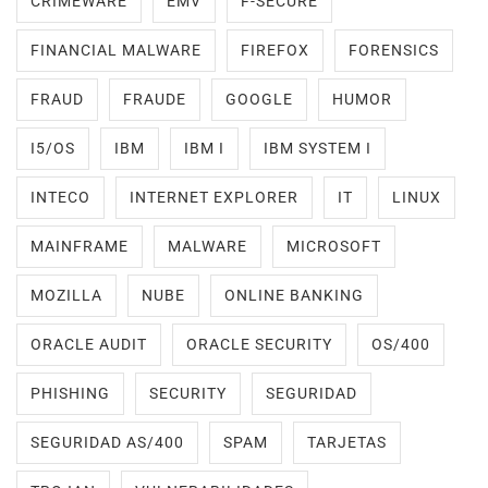
CRIMEWARE
EMV
F-SECURE
FINANCIAL MALWARE
FIREFOX
FORENSICS
FRAUD
FRAUDE
GOOGLE
HUMOR
I5/OS
IBM
IBM I
IBM SYSTEM I
INTECO
INTERNET EXPLORER
IT
LINUX
MAINFRAME
MALWARE
MICROSOFT
MOZILLA
NUBE
ONLINE BANKING
ORACLE AUDIT
ORACLE SECURITY
OS/400
PHISHING
SECURITY
SEGURIDAD
SEGURIDAD AS/400
SPAM
TARJETAS