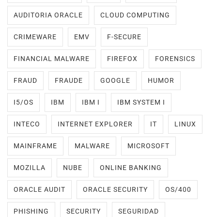
AUDITORIA ORACLE
CLOUD COMPUTING
CRIMEWARE
EMV
F-SECURE
FINANCIAL MALWARE
FIREFOX
FORENSICS
FRAUD
FRAUDE
GOOGLE
HUMOR
I5/OS
IBM
IBM I
IBM SYSTEM I
INTECO
INTERNET EXPLORER
IT
LINUX
MAINFRAME
MALWARE
MICROSOFT
MOZILLA
NUBE
ONLINE BANKING
ORACLE AUDIT
ORACLE SECURITY
OS/400
PHISHING
SECURITY
SEGURIDAD