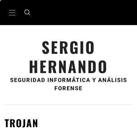
Ir
al
MenÃº
contenido
principal
SERGIO
HERNANDO
SEGURIDAD INFORMÁTICA Y ANÁLISIS
FORENSE
TROJAN