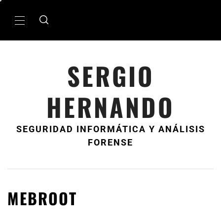
Ir
al
MenÃº
contenido
principal
SERGIO
HERNANDO
SEGURIDAD INFORMÁTICA Y ANÁLISIS
FORENSE
MEBROOT