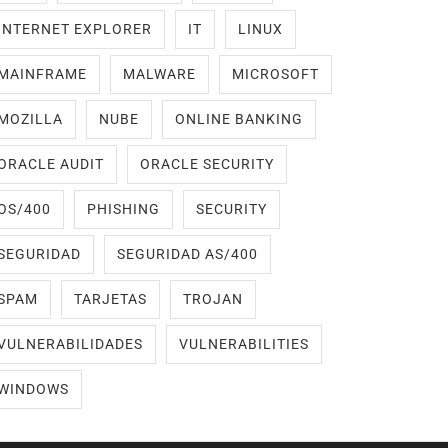
INTERNET EXPLORER
IT
LINUX
MAINFRAME
MALWARE
MICROSOFT
MOZILLA
NUBE
ONLINE BANKING
ORACLE AUDIT
ORACLE SECURITY
OS/400
PHISHING
SECURITY
SEGURIDAD
SEGURIDAD AS/400
SPAM
TARJETAS
TROJAN
VULNERABILIDADES
VULNERABILITIES
WINDOWS