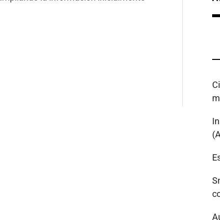
C
m
I
(
Es
S
c
A