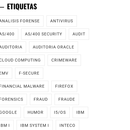
ETIQUETAS
ANALISIS FORENSE
ANTIVIRUS
AS/400
AS/400 SECURITY
AUDIT
AUDITORIA
AUDITORIA ORACLE
CLOUD COMPUTING
CRIMEWARE
EMV
F-SECURE
FINANCIAL MALWARE
FIREFOX
FORENSICS
FRAUD
FRAUDE
GOOGLE
HUMOR
I5/OS
IBM
IBM I
IBM SYSTEM I
INTECO