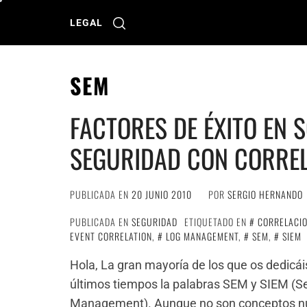
Ir
al
LEGAL
contenido
SEM
FACTORES DE ÉXITO EN 
SEGURIDAD CON CORREL
PUBLICADA EN
20 JUNIO 2010
POR
SERGIO HERNANDO
PUBLICADA EN
SEGURIDAD
ETIQUETADO EN
CORRELACI
EVENT CORRELATION
,
LOG MANAGEMENT
,
SEM
,
SIEM
Hola, La gran mayoría de los que os dedicáis
últimos tiempos la palabras SEM y SIEM (Se
Management). Aunque no son conceptos nu