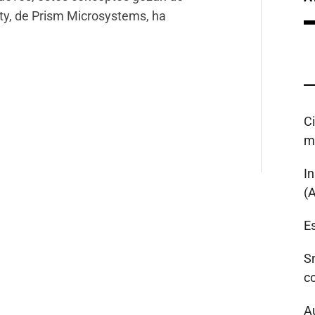
ty, de Prism Microsystems, ha
C
m
I
(
Es
S
c
A