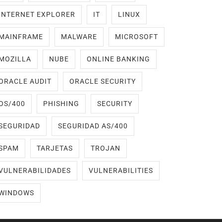
INTERNET EXPLORER
IT
LINUX
MAINFRAME
MALWARE
MICROSOFT
MOZILLA
NUBE
ONLINE BANKING
ORACLE AUDIT
ORACLE SECURITY
OS/400
PHISHING
SECURITY
SEGURIDAD
SEGURIDAD AS/400
SPAM
TARJETAS
TROJAN
VULNERABILIDADES
VULNERABILITIES
WINDOWS