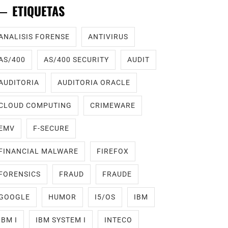
ETIQUETAS
ANALISIS FORENSE
ANTIVIRUS
AS/400
AS/400 SECURITY
AUDIT
AUDITORIA
AUDITORIA ORACLE
CLOUD COMPUTING
CRIMEWARE
EMV
F-SECURE
FINANCIAL MALWARE
FIREFOX
FORENSICS
FRAUD
FRAUDE
GOOGLE
HUMOR
I5/OS
IBM
IBM I
IBM SYSTEM I
INTECO