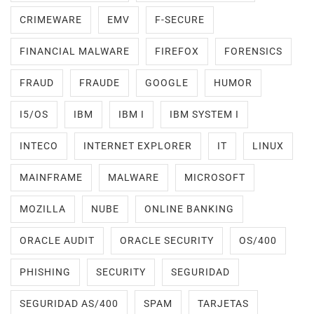
CRIMEWARE
EMV
F-SECURE
FINANCIAL MALWARE
FIREFOX
FORENSICS
FRAUD
FRAUDE
GOOGLE
HUMOR
I5/OS
IBM
IBM I
IBM SYSTEM I
INTECO
INTERNET EXPLORER
IT
LINUX
MAINFRAME
MALWARE
MICROSOFT
MOZILLA
NUBE
ONLINE BANKING
ORACLE AUDIT
ORACLE SECURITY
OS/400
PHISHING
SECURITY
SEGURIDAD
SEGURIDAD AS/400
SPAM
TARJETAS