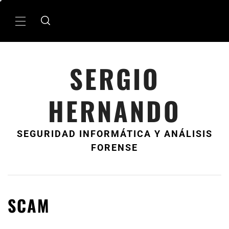
Ir
al
MenÃº
contenido
principal
SERGIO
HERNANDO
SEGURIDAD INFORMÁTICA Y ANÁLISIS
FORENSE
SCAM