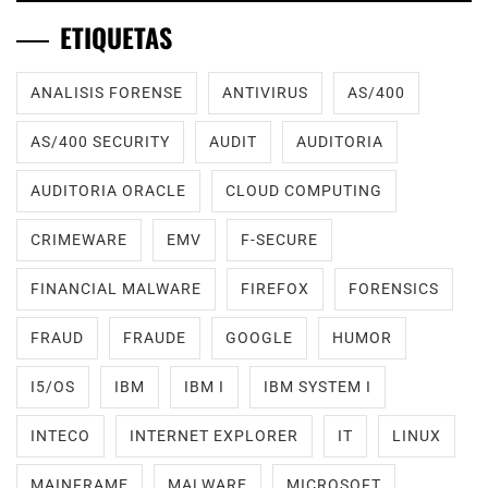
ETIQUETAS
ANALISIS FORENSE
ANTIVIRUS
AS/400
AS/400 SECURITY
AUDIT
AUDITORIA
AUDITORIA ORACLE
CLOUD COMPUTING
CRIMEWARE
EMV
F-SECURE
FINANCIAL MALWARE
FIREFOX
FORENSICS
FRAUD
FRAUDE
GOOGLE
HUMOR
I5/OS
IBM
IBM I
IBM SYSTEM I
INTECO
INTERNET EXPLORER
IT
LINUX
MAINFRAME
MALWARE
MICROSOFT