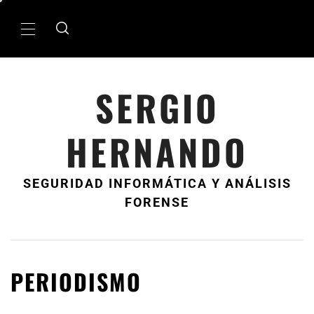
Ir
al
MenÃº
contenido
principal
SERGIO
HERNANDO
SEGURIDAD INFORMÁTICA Y ANÁLISIS
FORENSE
PERIODISMO