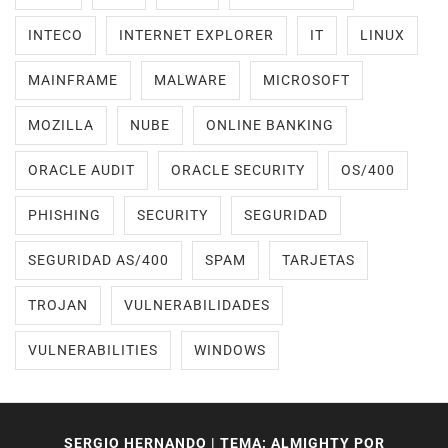
INTECO
INTERNET EXPLORER
IT
LINUX
MAINFRAME
MALWARE
MICROSOFT
MOZILLA
NUBE
ONLINE BANKING
ORACLE AUDIT
ORACLE SECURITY
OS/400
PHISHING
SECURITY
SEGURIDAD
SEGURIDAD AS/400
SPAM
TARJETAS
TROJAN
VULNERABILIDADES
VULNERABILITIES
WINDOWS
SERGIO HERNANDO
|
TEMA: ALMIGHTY POR