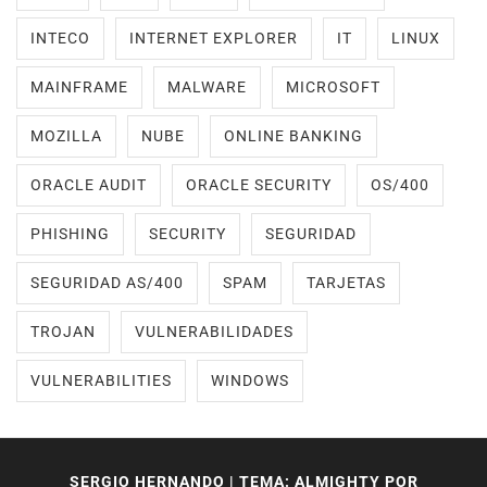
INTECO
INTERNET EXPLORER
IT
LINUX
MAINFRAME
MALWARE
MICROSOFT
MOZILLA
NUBE
ONLINE BANKING
ORACLE AUDIT
ORACLE SECURITY
OS/400
PHISHING
SECURITY
SEGURIDAD
SEGURIDAD AS/400
SPAM
TARJETAS
TROJAN
VULNERABILIDADES
VULNERABILITIES
WINDOWS
SERGIO HERNANDO
|
TEMA: ALMIGHTY POR