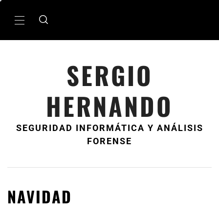
Ir
al
MenÃº
contenido
principal
SERGIO
HERNANDO
SEGURIDAD INFORMÁTICA Y ANÁLISIS
FORENSE
NAVIDAD