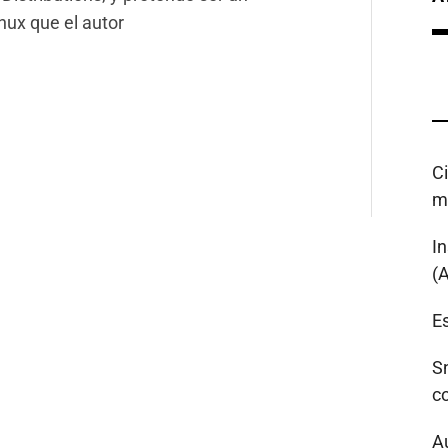
inux que el autor
C
m
I
(
Es
S
c
A