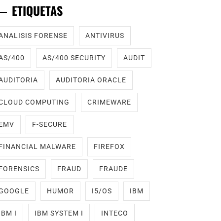
ETIQUETAS
ANALISIS FORENSE
ANTIVIRUS
AS/400
AS/400 SECURITY
AUDIT
AUDITORIA
AUDITORIA ORACLE
CLOUD COMPUTING
CRIMEWARE
EMV
F-SECURE
FINANCIAL MALWARE
FIREFOX
FORENSICS
FRAUD
FRAUDE
GOOGLE
HUMOR
I5/OS
IBM
IBM I
IBM SYSTEM I
INTECO