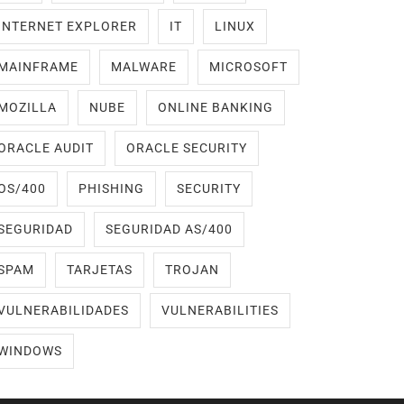
INTERNET EXPLORER
IT
LINUX
MAINFRAME
MALWARE
MICROSOFT
MOZILLA
NUBE
ONLINE BANKING
ORACLE AUDIT
ORACLE SECURITY
OS/400
PHISHING
SECURITY
SEGURIDAD
SEGURIDAD AS/400
SPAM
TARJETAS
TROJAN
VULNERABILIDADES
VULNERABILITIES
WINDOWS